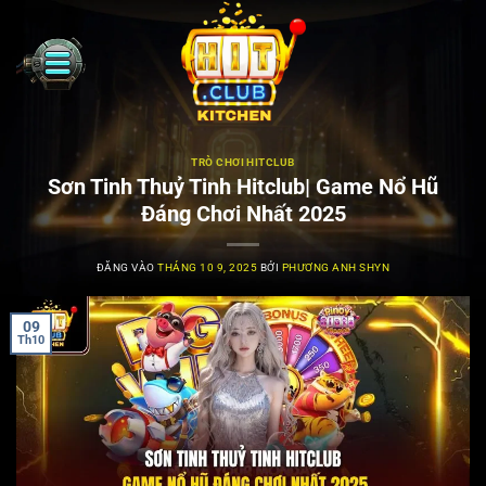
Bỏ
qua
nội
dung
TRÒ CHƠI HITCLUB
Sơn Tinh Thuỷ Tinh Hitclub| Game Nổ Hũ
Đáng Chơi Nhất 2025
ĐĂNG VÀO
THÁNG 10 9, 2025
BỞI
PHƯƠNG ANH SHYN
09
Th10