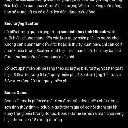
Đặc biệt, nếu bạn quay được 5 biểu tượng Wild trên cùng một dòng,
bạn sẽ trúng hũ xu có giá trị lên đến hàng triệu đồng.
Biểu tượng Scatter
Là biểu tượng quan trọng trong
sơn tinh thuỷ tinh Hitclub
và khi
xuất hiện, chúng mang đến các lượt quay miễn phí cho người chơi.
Không cần quan tâm đến vị trí hoặc là thứ tự xuất hiện, chỉ cần có ít
nhất 3 biểu tượng Scatter xuất hiện trên màn hình. Lúc này bạn sẽ
được thưởng một số lượt quay miễn phí.
Số lượt Spin miễn phí sẽ tăng theo số lượng biểu tượng Scatter xuất
hiện. 3 Scatter tặng 5 lượt quay miễn phí, 4 Scatter tặng 10 lượt và
5 Scatter tặng 20 lượt quay miễn phí.
Bonus Game
Bonus Game là phần có giá trị và được săn đón nhiều nhất trong
sơn tinh thủy tinh Hitclub
. Người tham gia có cơ hội tham gia khi
quay trúng biểu tượng Bonus. Bonus Game sẽ mở ra màn chơi riêng
biệt, thường có 15 rương thưởng.