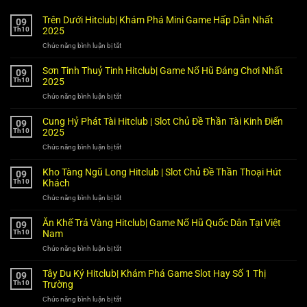
Trên Dưới Hitclub| Khám Phá Mini Game Hấp Dẫn Nhất
09
Th10
2025
Chức năng bình luận bị tắt
ở
Trên
Dưới
Sơn Tinh Thuỷ Tinh Hitclub| Game Nổ Hũ Đáng Chơi Nhất
09
Hitclub|
Th10
2025
Khám
Chức năng bình luận bị tắt
ở
Phá
Sơn
Mini
Tinh
Game
Cung Hỷ Phát Tài Hitclub | Slot Chủ Đề Thần Tài Kinh Điển
09
Thuỷ
Hấp
Th10
2025
Tinh
Dẫn
Chức năng bình luận bị tắt
ở
Hitclub|
Nhất
Cung
Game
2025
Hỷ
Nổ
Kho Tàng Ngũ Long Hitclub | Slot Chủ Đề Thần Thoại Hút
09
Phát
Hũ
Th10
Khách
Tài
Đáng
Chức năng bình luận bị tắt
ở
Hitclub
Chơi
Kho
|
Nhất
Tàng
Slot
2025
Ăn Khế Trả Vàng Hitclub| Game Nổ Hũ Quốc Dân Tại Việt
09
Ngũ
Chủ
Th10
Nam
Long
Đề
Chức năng bình luận bị tắt
ở
Hitclub
Thần
Ăn
|
Tài
Khế
Slot
Kinh
Tây Du Ký Hitclub| Khám Phá Game Slot Hay Số 1 Thị
09
Trả
Chủ
Điển
Th10
Trường
Vàng
Đề
2025
Chức năng bình luận bị tắt
ở
Hitclub|
Thần