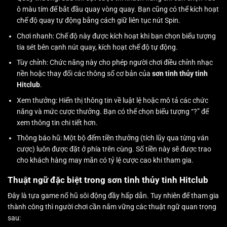
ô màu tím để bắt đầu quay vòng quay. Bạn cũng có thể kích hoạt
chế độ quay tự động bằng cách giữ liên tục nút Spin.
Chơi nhanh: Chế độ này được kích hoạt khi bạn chọn biểu tượng
tia sét bên cạnh nút quay, kích hoạt chế độ tự động.
Tùy chỉnh: Chức năng này cho phép người chơi điều chỉnh nhạc
nền hoặc thay đổi các thông số cơ bản của
sơn tinh thủy tinh
Hitclub
.
Xem thưởng: Hiển thị thông tin về luật lệ hoặc mô tả các chức
năng và mức cược thưởng. Bạn có thể chọn biểu tượng “?” để
xem thông tin chi tiết hơn.
Thông báo hũ: Một bộ đếm tiền thưởng (tích lũy qua từng ván
cược) luôn được đặt ở phía trên cùng. Số tiền này sẽ được trao
cho khách hàng may mắn có tỷ lệ cược cao khi tham gia.
Thuật ngữ đặc biệt trong sơn tinh thủy tinh Hitclub
Đây là tựa game nổ hũ sôi động đầy hấp dẫn. Tuy nhiên để tham gia
thành công thì người chơi cần nắm vững các thuật ngữ quan trọng
sau: