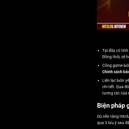
Tại đây có tín
Đồng thời, sẽ h
Cổng game luôn
Chính sách bả
Liên lạc luôn 
chi tiết. Qua đ
tương tác của 
Biện pháp g
Dù nền tảng Hitcl
qua 3 lưu ý sau đâ