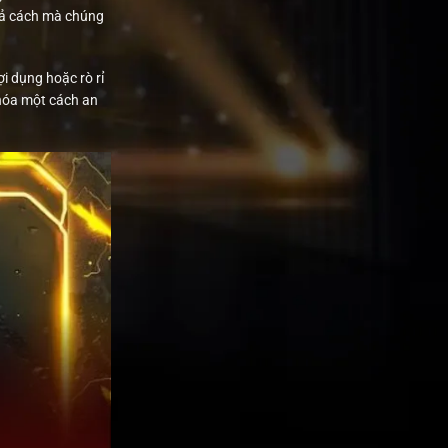
 tả cách mà chúng
i dụng hoặc rò rỉ
 hóa một cách an