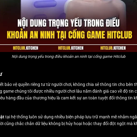
Nội dung trọng yếu trong điều khoản an ninh tại cổng game Hitclub
ư
 bảo vệ quyền riêng tư từ người chơi, không chia sẻ thông tin cho bên 
g game chúng tôi được nhiều người chơi lâu năm đánh giá cao về độ tin c
tiêu hàng đầu của thương hiệu là cam kết sự an toàn tuyệt đối thông tin k
mật
tại hệ thống luôn sử dụng nhiều biện pháp lưu trữ mạnh mẽ nhằm n
hời cũng chắc chắn dữ liệu không bị hủy hoại hoặc thay đổi đột ngột mà k