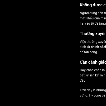
Không được c
Người dùng nên tu
mật khẩu của mình
hai yếu tố để tăn
Thường xuyên
Việc thường xuyên
định từ
chính sác
để tấn công.
Cần cảnh giác
Hãy chắc chắn là 
bất kỳ liên kết lạ
đảo.
Trên đây là những
vững. Hy vọng bài 