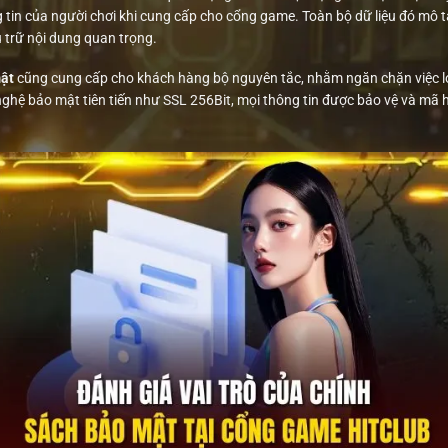
 tin của người chơi khi cung cấp cho cổng game. Toàn bộ dữ liệu đó mô
u trữ nội dung quan trọng.
mật
cũng cung cấp cho khách hàng bộ nguyên tắc, nhằm ngăn chặn việc lợ
 nghệ bảo mật tiên tiến như SSL 256Bit, mọi thông tin được bảo vệ và mã