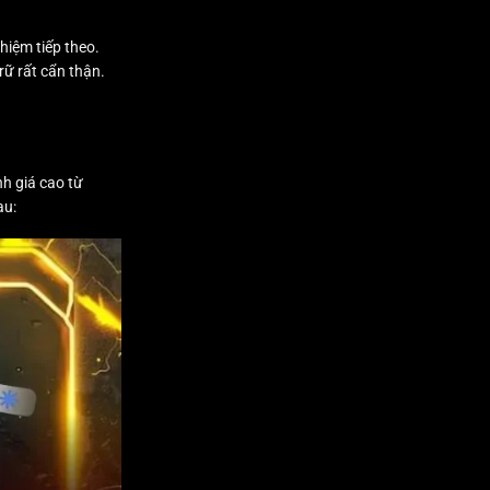
hiệm tiếp theo.
rữ rất cẩn thận.
h giá cao từ
au: