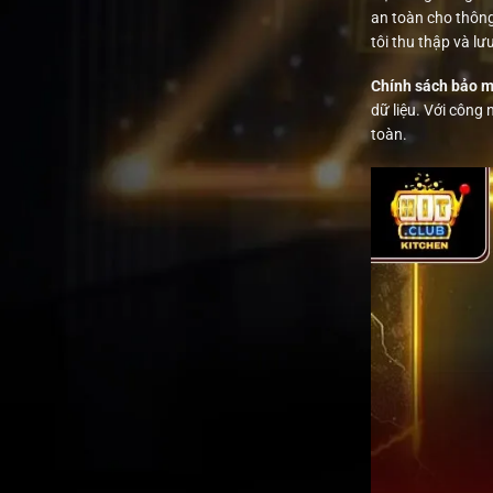
an toàn cho thông
tôi thu thập và lư
Chính sách bảo 
dữ liệu. Với công
toàn.