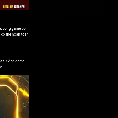
ữa, cổng game còn
 có thể hoàn toàn
mật
. Cổng game
y: