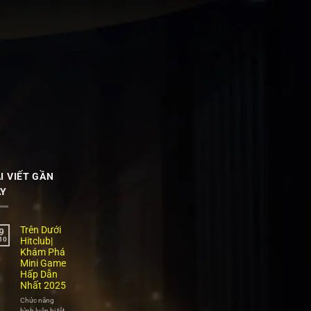
I VIẾT GẦN
ÂY
Trên Dưới
9
10
Hitclub|
Khám Phá
Mini Game
Hấp Dẫn
Nhất 2025
Chức năng
bình luận bị tắt
ở