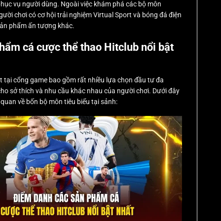
hục vụ người dùng. Ngoài việc khám phá các bộ môn
gười chơi có cơ hội trải nghiệm Virtual Sport và bóng đá điện
sản phẩm ấn tượng khác.
hẩm cá cược thể thao Hitclub nổi bật
 tại cổng game bao gồm rất nhiều lựa chọn đầu tư đa
ho sở thích và nhu cầu khác nhau của người chơi. Dưới đây
g quan về bốn bộ môn tiêu biểu tại sảnh: