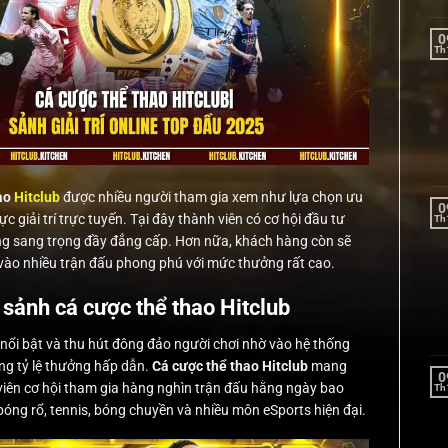
0
Th
hao
Hitclub
được nhiều người tham gia xem như lựa chọn ưu
0
vực giải trí trực tuyến. Tại đây thành viên có cơ hội đầu tư
Th
ng sang trọng đầy đẳng cấp. Hơn nữa, khách hàng còn sẽ
vào nhiều trận đấu phong phú với mức thưởng rất cao.
u sảnh cá cược thể thao Hitclub
 nổi bật và thu hút đông đảo người chơi nhờ vào hệ thống
ng tỷ lệ thưởng hấp dẫn.
Cá cược thể thao Hitclub
mang
0
viên cơ hội tham gia hàng nghìn trận đấu hằng ngày bao
Th
óng rổ, tennis, bóng chuyền và nhiều môn eSports hiện đại.