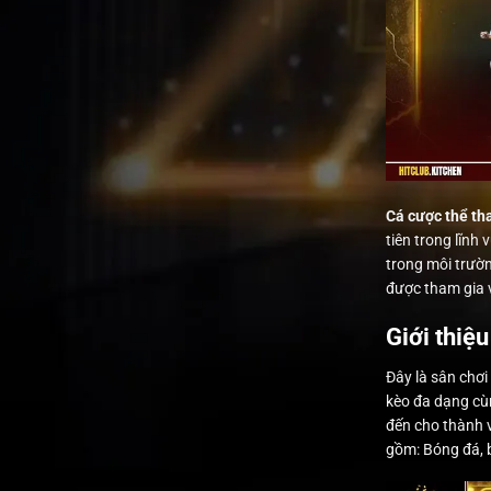
Cá cược thể t
tiên trong lĩnh 
trong môi trườ
được tham gia 
Giới thiệ
Đây là sân chơi
kèo đa dạng cù
đến cho thành 
gồm: Bóng đá, b