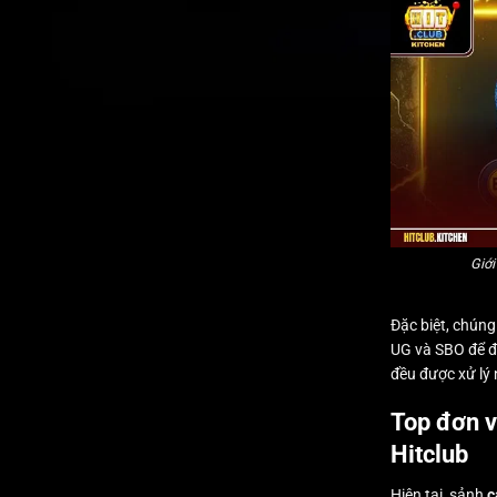
Giới
Đặc biệt, chúng
UG và SBO để đả
đều được xử lý 
Top đơn v
Hitclub
Hiện tại, sảnh
c