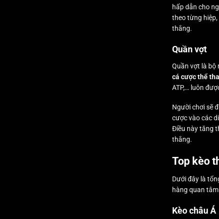
hấp dẫn cho ngư
theo từng hiệp,
thắng.
Quần vợt
Quần vợt là bộ 
cá cược thể th
ATP,… luôn được
Người chơi sẽ đ
cược vào các di
Điều này tăng 
thắng.
Top kèo t
Dưới đây là tổn
hàng quan tâm t
Kèo châu Á