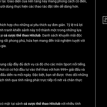
iện tại. Giao diện của nền tảng này mang phong cách cổ điển,
gười dùng thực hiện các thao tác đặt tiền dễ dàng hơn.
0
Th
hích hợp cho những ai yêu thích sự đơn giản. Tỷ lệ trả lợi
nh tranh khiến sảnh này trở thành một trong những lựa
tại
cá cược thể thao Hitclub
. Danh sách khuyến mãi độc
ng rất phong phú, hứa hẹn mang đến trải nghiệm tuyệt vời
 gia.
ung cấp đầy đủ dịch vụ cá độ cho các môn Sport nổi tiếng.
chơi có cơ hội đầu tư vào thể thao với hơn 999+ giải đấu và
đấu diễn ra mỗi ngày. Đặc biệt, bạn sẽ được theo dõi những
kịch tính qua tính năng phát trực tiếp rõ nét và chân thực
 có mặt tại sảnh
cá cược thể thao Hitclub
với nhiều tính