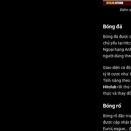
Điểm d
Bóng đá
Bóng đá được c
chủ yếu tại Hit
Ngoại hạng Anh
người dùng theo 
Giao diện cá độ
tỷ lệ cược như:
Tính năng theo 
Hitclub
rất thú 
thực và thay đổ
Bóng rổ
Bóng rổ đặc trư
được cập nhật 
EuroLeague,… Đ