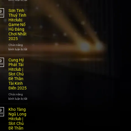
Trên
Dưới
Sơn Tinh
9
Hitclub|
10
Thuỷ Tinh
Khám
Hitclub|
Phá
Game Nổ
Mini
Hũ Đáng
Game
Chơi Nhất
Hấp
2025
Dẫn
Nhất
Chức năng
2025
bình luận bị tắt
ở
Sơn
Tinh
Cung Hỷ
9
Thuỷ
10
Phát Tài
Tinh
Hitclub |
Hitclub|
Slot Chủ
Game
Đề Thần
Nổ
Tài Kinh
Hũ
Điển 2025
Đáng
Chơi
Chức năng
Nhất
bình luận bị tắt
ở
2025
Cung
Hỷ
Kho Tàng
9
Phát
10
Ngũ Long
Tài
Hitclub |
Hitclub
Slot Chủ
|
Đề Thần
Slot