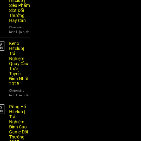
Hitclub |
Khám
Siêu Phẩm
Phá
Slot Đổi
Game
Thưởng
Slot
Hay Cấn
Hay
Số
Chức năng
1
bình luận bị tắt
ở
Thị
Kho
Trường
Báu
Keno
9
Tứ
10
Hitclub|
Linh
Trải
Hitclub
Nghiệm
|
Quay Cầu
Siêu
Trực
Phẩm
Tuyến
Slot
Đỉnh Nhất
Đổi
2025
Thưởng
Hay
Chức năng
Cấn
bình luận bị tắt
ở
Keno
Hitclub|
Rồng Hổ
9
Trải
10
Hitclub |
Nghiệm
Trải
Quay
Nghiệm
Cầu
Đỉnh Cao
Trực
Game Đổi
Tuyến
Thưởng
Đỉnh