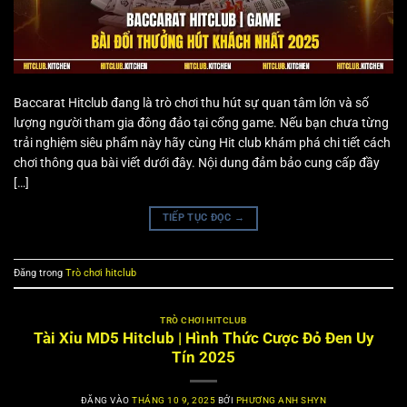
Baccarat Hitclub đang là trò chơi thu hút sự quan tâm lớn và số
lượng người tham gia đông đảo tại cổng game. Nếu bạn chưa từng
trải nghiệm siêu phẩm này hãy cùng Hit club khám phá chi tiết cách
chơi thông qua bài viết dưới đây. Nội dung đảm bảo cung cấp đầy
[…]
TIẾP TỤC ĐỌC
→
Đăng trong
Trò chơi hitclub
TRÒ CHƠI HITCLUB
Tài Xỉu MD5 Hitclub | Hình Thức Cược Đỏ Đen Uy
Tín 2025
ĐĂNG VÀO
THÁNG 10 9, 2025
BỞI
PHƯƠNG ANH SHYN