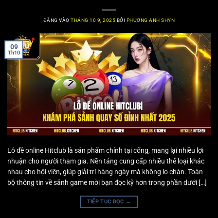
ĐĂNG VÀO
THÁNG 10 9, 2025
BỞI
PHƯƠNG ANH SHYN
09
Th10
Lô đề online Hitclub là sản phẩm chính tại cổng, mang lại nhiều lợi
nhuận cho người tham gia. Nền tảng cung cấp nhiều thể loại khác
nhau cho hội viên, giúp giải trí hàng ngày mà không lo chán. Toàn
bộ thông tin về sảnh game mời bạn đọc kỹ hơn trong phần dưới […]
TIẾP TỤC ĐỌC
→