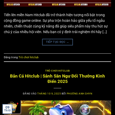
Tiến lên miền Nam Hitclub đã trở thành hiện tượng nổi bật trong
cộng đồng game online. Sự pha trộn hoàn hảo giữa yếu tố ngẫu
nhiên, chiến thuật cùng kỹ năng đã giúp siêu phẩm này thu hút sự
chú ý của nhiều hội viên. Nếu bạn có ý định trải nghiệm thì hãy […]
TIẾP TỤC ĐỌC
→
Đăng trong
Trò chơi hitclub
TRÒ CHƠI HITCLUB
Bắn Cá Hitclub | Sảnh Săn Ngư Đổi Thưởng Kinh
Điển 2025
ĐĂNG VÀO
THÁNG 10 9, 2025
BỞI
PHƯƠNG ANH SHYN
09
Th10