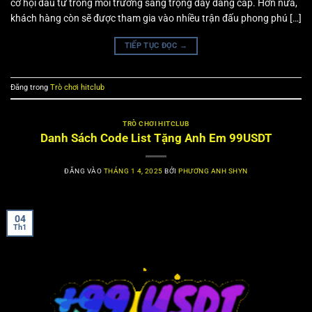
cơ hội đầu tư trong môi trường sang trọng đầy đẳng cấp. Hơn nữa,
khách hàng còn sẽ được tham gia vào nhiều trận đấu phong phú […]
TIẾP TỤC ĐỌC
→
Đăng trong
Trò chơi hitclub
TRÒ CHƠI HITCLUB
Danh Sách Code List Tặng Anh Em 99USDT
ĐĂNG VÀO
THÁNG 1 4, 2025
BỞI
PHƯƠNG ANH SHYN
04
Th1