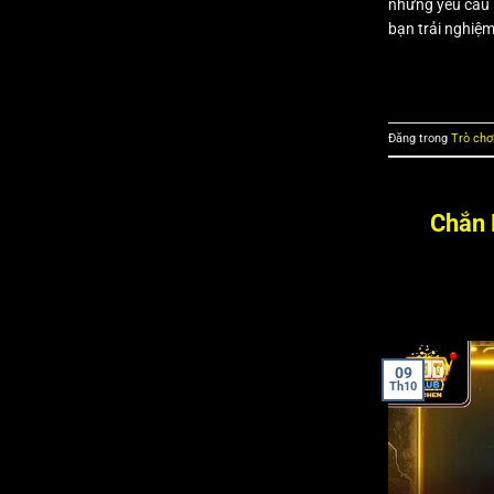
nhưng yêu cầu s
bạn trải nghiệm
Đăng trong
Trò chơi
Chắn 
09
Th10