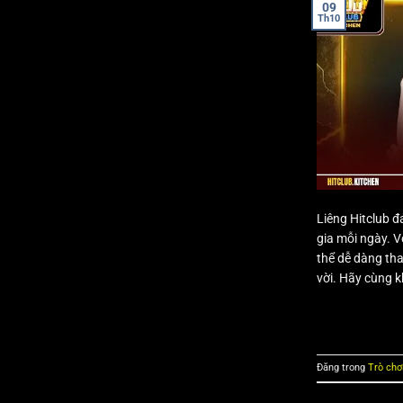
09
Th10
Liêng Hitclub đ
gia mỗi ngày. V
thể dễ dàng th
vời. Hãy cùng k
Đăng trong
Trò chơi