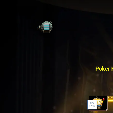
Bỏ
qua
nội
dung
Poker H
09
Th10