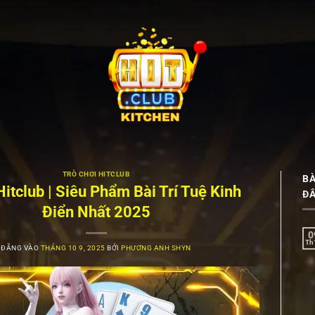
TRÒ CHƠI HITCLUB
BÀ
itclub | Siêu Phẩm Bài Trí Tuệ Kinh
Đ
Điển Nhất 2025
0
Th
ĐĂNG VÀO
THÁNG 10 9, 2025
BỞI
PHƯƠNG ANH SHYN