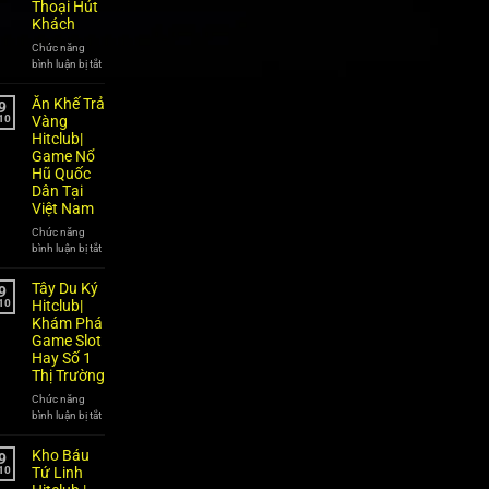
Thoại Hút
Chủ
Khách
Đề
Thần
Chức năng
Tài
bình luận bị tắt
ở
Kinh
Kho
Điển
Tàng
Ăn Khế Trả
9
2025
Ngũ
10
Vàng
Long
Hitclub|
Hitclub
Game Nổ
|
Hũ Quốc
Slot
Dân Tại
Chủ
Việt Nam
Đề
Thần
Chức năng
Thoại
bình luận bị tắt
ở
Hút
Ăn
Khách
Khế
Tây Du Ký
9
Trả
10
Hitclub|
Vàng
Khám Phá
Hitclub|
Game Slot
Game
Hay Số 1
Nổ
Thị Trường
Hũ
Quốc
Chức năng
Dân
bình luận bị tắt
ở
Tại
Tây
Việt
Du
Kho Báu
9
Nam
Ký
10
Tứ Linh
Hitclub|