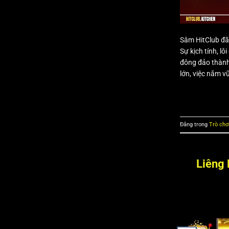
Sâm HitClub đã
Sự kịch tính, l
đông đảo thành
lớn, việc nắm vữ
Đăng trong
Trò chơi
Liêng 