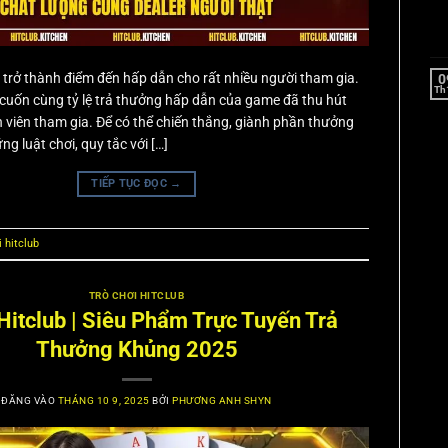
 trở thành điểm đến hấp dẫn cho rất nhiều người tham gia.
0
Th
ôi cuốn cùng tỷ lệ trả thưởng hấp dẫn của game đã thu hút
 viên tham gia. Để có thể chiến thắng, giành phần thưởng
ng luật chơi, quy tắc với […]
TIẾP TỤC ĐỌC
→
 hitclub
TRÒ CHƠI HITCLUB
Hitclub | Siêu Phẩm Trực Tuyến Trả
Thưởng Khủng 2025
ĐĂNG VÀO
THÁNG 10 9, 2025
BỞI
PHƯƠNG ANH SHYN