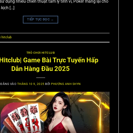
ử dụng nhiều chiến thuật tâm lý tinh vi, Poker mang lại cho
 kịch […]
TIẾP TỤC ĐỌC
→
 hitclub
TRÒ CHƠI HITCLUB
Hitclub| Game Bài Trực Tuyến Hấp
Dẫn Hàng Đầu 2025
ĐĂNG VÀO
THÁNG 10 9, 2025
BỞI
PHƯƠNG ANH SHYN